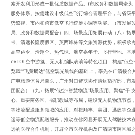
索开发利用形成一批优质数据产品。(市政务和数据局牵头
服务体系。按需建设市级低空飞行综合管理平台，与省级
势监视、市内和跨市低空飞行统筹协调等功能。（市发展
局、政务和数据局配合）四、场景应用拓展行动（八）拓展
带、清远长隆度假区、英西峰林等文旅资源优势，积极承
高空跳伞、滑翔伞、热气球、航空嘉年华、飞行营地、基
eVTOL空中游览、无人机编队表演等特色项目，构建“低空+
览凤”“飞黄腾达”低空观光航线的基础上，率先在广清接
广电旅游体育局牵头，广州对口帮扶协作清远指挥部，市
团配合）（九）拓展“低空+智慧物流”场景应用。聚焦“干-
心、重要商务区、省职教城等布局，建设无人机物流节点
等物流配送服务领域的应用。对接顺丰、美团、迅蚁等企
运等低空物流配送服务，推动在佛冈县开展无人驾驶技术
远的医疗合作机制，开辟全市医疗机构及广清两市跨区域